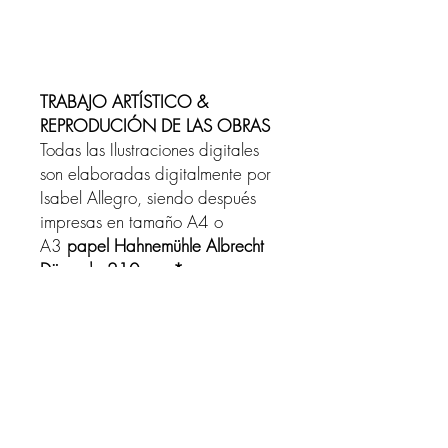
TRABAJO ARTÍSTICO &
REPRODUCIÓN DE LAS OBRAS
Todas las Ilustraciones digitales
son elaboradas digitalmente por
Isabel Allegro, siendo después
impresas en tamaño A4 o
A3
papel Hahnemühle Albrecht
Dürer de 210 gms* y
enmarcadas en Marco de Haya
con cristal
DRAWING INFO
Todas las Ilustraciones digitales son
SHIPPING
elaboradas digitalmente por Isabel